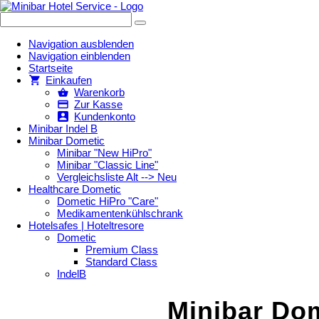
Navigation ausblenden
Navigation einblenden
Startseite
Einkaufen
Warenkorb
Zur Kasse
Kundenkonto
Minibar Indel B
Minibar Dometic
Minibar "New HiPro"
Minibar "Classic Line"
Vergleichsliste Alt --> Neu
Healthcare Dometic
Dometic HiPro "Care"
Medikamentenkühlschrank
Hotelsafes | Hoteltresore
Dometic
Premium Class
Standard Class
IndelB
Minibar Do