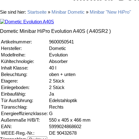
Sie sind hier:
Startseite
»
Minibar Dometic
»
Minibar "New HiPro"
Dometic Minibar HiPro Evolution A40S ( A40SR2 )
Artikelnummer:
9600050541
Hersteller:
Dometic
Modellreihe:
Evolution
Kühltechnologie:
Absorber
Inhalt Klasse:
40 l
Beleuchtung:
oben + unten
Etagere:
2 Stück
Einlegeboden:
2 Stück
Einbaufähig:
Ja
Tür Ausführung:
Edelstahloptik
Türanschlag:
Rechts
Energieeffizienzklasse:
G
Außenmaße H/B/T:
550 x 405 x 466 mm
EAN:
5999024868602
WEEE-Reg.-Nr.:
DE 90432678