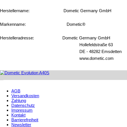
Herstellername:
::...........................
Dometic Germany GmbH
Markenname:
::..................................
Dometic®
Herstelleradresse:
:........................
Dometic Germany GmbH
......................................................................
Hollefeldstraße 63
......................................................................
DE - 48282 Emsdetten
......................................................................
www.dometic.com
AGB
Versandkosten
Zahlung
Datenschutz
Impressum
Kontakt
Barrierefreiheit
Newsletter