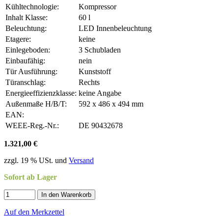
Kühltechnologie:
Kompressor
Inhalt Klasse:
60 l
Beleuchtung:
LED Innenbeleuchtung
Etagere:
keine
Einlegeboden:
3 Schubladen
Einbaufähig:
nein
Tür Ausführung:
Kunststoff
Türanschlag:
Rechts
Energieeffizienzklasse:
keine Angabe
Außenmaße H/B/T:
592 x 486 x 494 mm
EAN:
WEEE-Reg.-Nr.:
DE 90432678
1.321,00 €
zzgl. 19 % USt. und
Versand
Sofort ab Lager
In den Warenkorb
Auf den Merkzettel