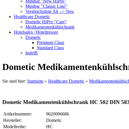
Minibar "New HiPro"
Minibar "Classic Line"
Vergleichsliste Alt --> Neu
Healthcare Dometic
Dometic HiPro "Care"
Medikamentenkühlschrank
Hotelsafes | Hoteltresore
Dometic
Premium Class
Standard Class
IndelB
Dometic Medikamentenkühlsch
Sie sind hier:
Startseite
»
Healthcare Dometic
»
Medikamentenkühlsc
Dometic Medikamentenkühlschrank HC 502 DIN 58
Artikelnummer:
9620006686
Hersteller:
Dometic
Modellreihe:
HC