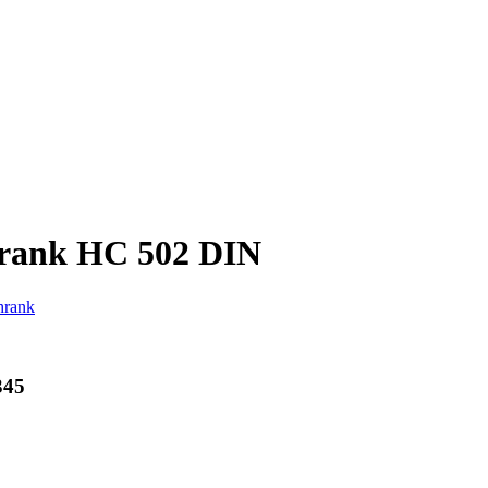
rank HC 502 DIN
hrank
345